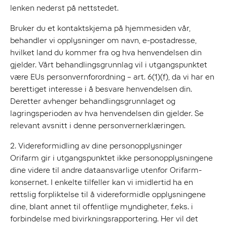
lenken nederst på nettstedet.
Bruker du et kontaktskjema på hjemmesiden vår,
behandler vi opplysninger om navn, e-postadresse,
hvilket land du kommer fra og hva henvendelsen din
gjelder. Vårt behandlingsgrunnlag vil i utgangspunktet
være EUs personvernforordning – art. 6(1)(f), da vi har en
berettiget interesse i å besvare henvendelsen din.
Deretter avhenger behandlingsgrunnlaget og
lagringsperioden av hva henvendelsen din gjelder. Se
relevant avsnitt i denne personvernerklæringen.
2. Videreformidling av dine personopplysninger
Orifarm gir i utgangspunktet ikke personopplysningene
dine videre til andre dataansvarlige utenfor Orifarm-
konsernet. I enkelte tilfeller kan vi imidlertid ha en
rettslig forpliktelse til å videreformidle opplysningene
dine, blant annet til offentlige myndigheter, f.eks. i
forbindelse med bivirkningsrapportering. Her vil det