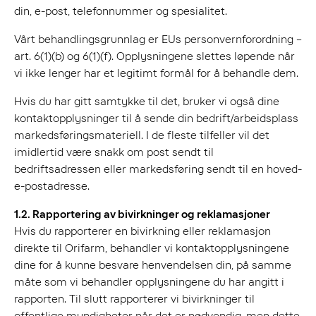
din, e-post, telefonnummer og spesialitet.
Vårt behandlingsgrunnlag er EUs personvernforordning –
art. 6(1)(b) og 6(1)(f). Opplysningene slettes løpende når
vi ikke lenger har et legitimt formål for å behandle dem.
Hvis du har gitt samtykke til det, bruker vi også dine
kontaktopplysninger til å sende din bedrift/arbeidsplass
markedsføringsmateriell. I de fleste tilfeller vil det
imidlertid være snakk om post sendt til
bedriftsadressen eller markedsføring sendt til en hoved-
e-postadresse.
1.2. Rapportering av bivirkninger og reklamasjoner
Hvis du rapporterer en bivirkning eller reklamasjon
direkte til Orifarm, behandler vi kontaktopplysningene
dine for å kunne besvare henvendelsen din, på samme
måte som vi behandler opplysningene du har angitt i
rapporten. Til slutt rapporterer vi bivirkninger til
offentlige myndigheter når det er nødvendig, men dette