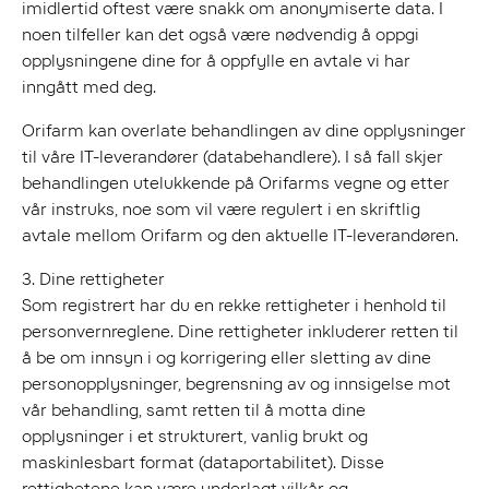
imidlertid oftest være snakk om anonymiserte data. I
noen tilfeller kan det også være nødvendig å oppgi
opplysningene dine for å oppfylle en avtale vi har
inngått med deg.
Orifarm kan overlate behandlingen av dine opplysninger
til våre IT-leverandører (databehandlere). I så fall skjer
behandlingen utelukkende på Orifarms vegne og etter
vår instruks, noe som vil være regulert i en skriftlig
avtale mellom Orifarm og den aktuelle IT-leverandøren.
3. Dine rettigheter
Som registrert har du en rekke rettigheter i henhold til
personvernreglene. Dine rettigheter inkluderer retten til
å be om innsyn i og korrigering eller sletting av dine
personopplysninger, begrensning av og innsigelse mot
vår behandling, samt retten til å motta dine
opplysninger i et strukturert, vanlig brukt og
maskinlesbart format (dataportabilitet). Disse
rettighetene kan være underlagt vilkår og