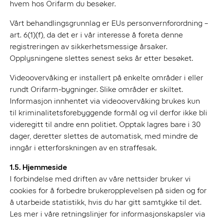
hvem hos Orifarm du besøker.
Vårt behandlingsgrunnlag er EUs personvernforordning –
art. 6(1)(f), da det er i vår interesse å foreta denne
registreringen av sikkerhetsmessige årsaker.
Opplysningene slettes senest seks år etter besøket.
Videoovervåking er installert på enkelte områder i eller
rundt Orifarm-bygninger. Slike områder er skiltet.
Informasjon innhentet via videoovervåking brukes kun
til kriminalitetsforebyggende formål og vil derfor ikke bli
videregitt til andre enn politiet. Opptak lagres bare i 30
dager, deretter slettes de automatisk, med mindre de
inngår i etterforskningen av en straffesak.
1.5. Hjemmeside
I forbindelse med driften av våre nettsider bruker vi
cookies for å forbedre brukeropplevelsen på siden og for
å utarbeide statistikk, hvis du har gitt samtykke til det.
Les mer i våre retningslinjer for informasjonskapsler via