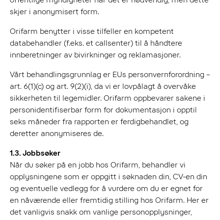
skjer i anonymisert form.
Orifarm benytter i visse tilfeller en kompetent
databehandler (f.eks. et callsenter) til å håndtere
innberetninger av bivirkninger og reklamasjoner.
Vårt behandlingsgrunnlag er EUs personvernforordning –
art. 6(1)(c) og art. 9(2)(i), da vi er lovpålagt å overvåke
sikkerheten til legemidler. Orifarm oppbevarer sakene i
personidentifiserbar form for dokumentasjon i opptil
seks måneder fra rapporten er ferdigbehandlet, og
deretter anonymiseres de.
1.3. Jobbsøker
Når du søker på en jobb hos Orifarm, behandler vi
opplysningene som er oppgitt i søknaden din, CV-en din
og eventuelle vedlegg for å vurdere om du er egnet for
en nåværende eller fremtidig stilling hos Orifarm. Her er
det vanligvis snakk om vanlige personopplysninger,