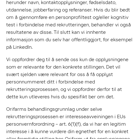
herunder navn, kontaktopplysninger, fødselsdato,
utdannelse, jobberfaring og referanser. Hvis du blir bedt
om å gjennomføre en personprofiltest og/eller kognitiv
test i forbindelse med rekrutteringen, behandler vi også
resultatene av disse. Til slutt kan vi innhente
informasjon som du selv har offentliggjort, for eksempel
på LinkedIn.
Vi oppfordrer deg til å sende oss kun de opplysningene
som er relevante for den konkrete stillingen. Det vil
svært sjelden være relevant for oss å få opplyst
personnummeret ditt i forbindelse med
rekrutteringsprosessen, og vi oppfordrer derfor til at
dette kun utleveres hvis du spesifikt ber om det.
Orifarms behandlingsgrunnlag under selve
rekrutteringsprosessen er interesseavveiningen i EUs
personvernforordning – art. 6(1)(f), da vi har en legitim
interesse i å kunne vurdere din egnethet for en konkret
eller fremtidig stilling hos Orifarm ut fra opplysningene